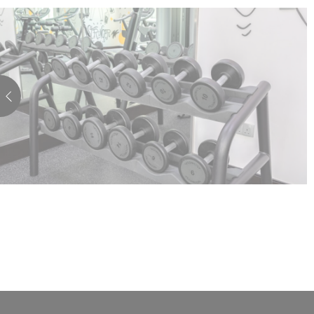
30 أيام
Me
جلسة
 لتحليل
مدة
Gen
جلسة
2
سنوات
10
U
سنوات
24
ساعات