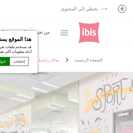
تخطي إلى المحتوى
من نحن
الغرف
الم
هذا الموقع يست
قد نستخدم ملفات تعري
أدناه معلومات أكثر تف
الصفحة الرئيسية
صالة رياضية
إعدادات
قبول
إعلان كوكي من قبل
ما هي ملفات 
ملفات تعريف الار
تعريف الارتباط أو 
سياسة ملفات الار
ضرور