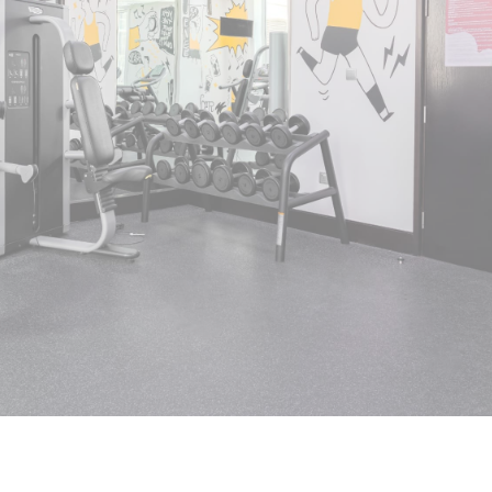
تتيح ملفات تعريف
المناطق الخاصة أو
اسم
_icl_current_language
التفضي
السماح لملفات تعر
المستخدم.
ا
e_law_consent
_deCookiesConsentID
_deCookiesConsent