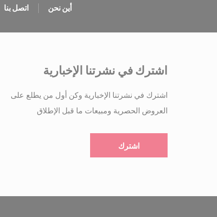
TAUnique
أين نحن
اتصل بنا
TACds
اشترك في نشرتنا الإخبارية
التسويق
سيتم استخدام ملف
اشترك في نشرتنا الإخبارية وكن أول من يطلع على
وعاداته عبر الويب
العروض الحصرية ومبيعات ما قبل الإطلاق
اسم
or
ServerPool
بيانات 
تقديم الموافقة على 
اسم
or
ServerPool