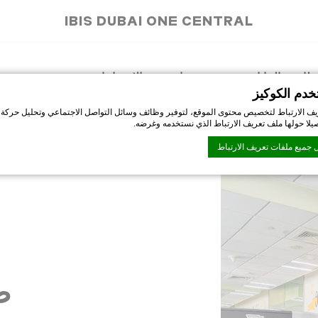
IBIS DUBAI ONE CENTRAL
طاعم والحانات
عروض خاصة
الاجتماعات
خدم الكوكيز
ف الارتباط لتخصيص محتوى الموقع، لتوفير وظائف وسائل التواصل الاجتماعي وتحليل حركة 
صيلا حولها ملف تعريف الارتباط الذي نستخدمه وغرضه.
 جميع ملفات تعريف الارتباط
D-Edge Macaron CMP
. اخر تحديث: 2021-06-09.
تعريف الارتباط؟
تباط هي بت القليل من المعلومات النصية التي تستخدمها موقع الويب لتعزيز تجربة المستخدم.
اختيار الفئات التي تريد السماح بها.
تباط
ص
ي