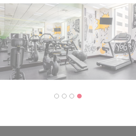
This cookie is used to store the sourceID and
D-EDGE
rchantID, needed for the correct functionality of the
Accor
Accor Website plaftorm
Platform
Remember user's consent on Cookies and consent
D-edge
Identifier.
Cookie
Consent
يات
 تعريف الارتباط من هذا النوع لجمع معلومات المستخدم حول مسار الملاحة مع الهدف النهائي
مجمعة لتعزيز الموقع الإلكتروني
مزود
غرض
erally used to track visitors across websites to build a search
TripAdvisor
and browser history profile
Google Analytics allows user tracking to enhance the website
Google
performance and experience
Analytics
sed for viewing embedding content such as widgets. It is also
TripAdvisor
used for user tracking across websites
Google Analytics allows user tracking to enhance the website
Google
ga_f
performance and experience
Analytics