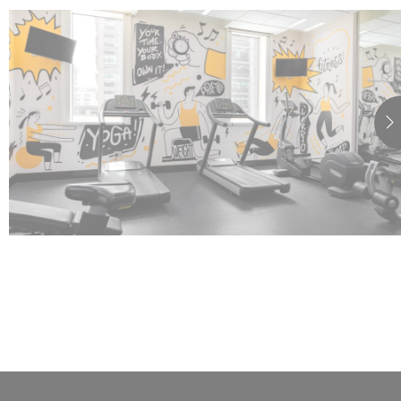
_AccorTrackingDecoratorData
_deCookiesConsentDeleteKey
إحصائ
يتم استخدام ملفات
الإحصاءات بطريقة 
اسم
TASession
ga_fastbooking
TADCID
astbooking_gid