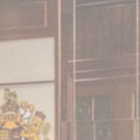
_deCookiesConsent
_AccorTrackingDecoratorData
_deCookiesConsentDeleteKey
إحصائ
يتم استخدام ملفات
الإحصاءات بطريقة 
اسم
TASession
ga_fastbooking