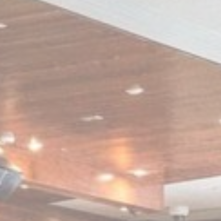
اختيار الفئات التي تريد السماح بها.
تباط
ي
 الارتباط اللازمة أن يتصرف موقع الويب بتمكين الوظائف الأساسية بشكل صحيح مثل تسجيل
 الملاحة في الموقع
مزود
غرض
مدة
Site Internationalization
24 ساعات
لات
يف الارتباط التفضيلية بحفظ تفضيلات المستخدم للزيارة التالية.على سبيل المثال، يمكن أن 
سم
مزود
غرض
Remember user's consent on Cookies and consent
D-edge
fb_cooki
Identifier.
Cookie
Consent
Remember user's consent on Cookies and consent
D-edge