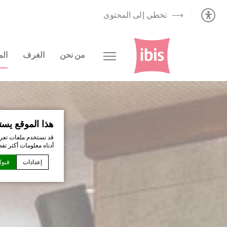
تخطي إلى المحتوى
من نحن
الغرف
الم
هذا الموقع يست
قد نستخدم ملفات تعري
أدناه معلومات أكثر تف
إعدادات
قبول
إعلان كوكي من قبل
ما هي ملفات 
ملفات تعريف الار