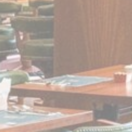
تقديم الموافقة على 
اسم
or
ServerPool
إعلانا
تقديم الموافقة لأ
اسم
or
ServerPool
تأكيد الاختيار