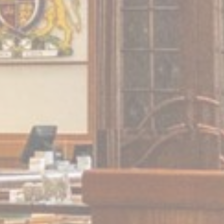
TADCID
astbooking_gid
TAUnique
TACds
التسويق
سيتم استخدام ملف
وعاداته عبر الويب
اسم
or
ServerPool
بيانات 