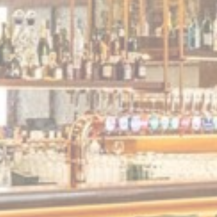
سنوات
10
U
سنوات
24
ساعات
2
Gen
سنوات
Gen
60 أيام
لتتبع سلوكه
مدة
جلسة