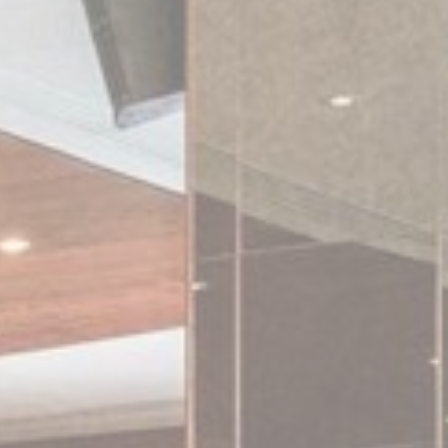
تعريف الارتباط أو 
سياسة ملفات الار
ضرور
تتيح ملفات تعريف
المناطق الخاصة أو
اسم
_icl_current_language
التفضي
السماح لملفات تعر
المستخدم.
ا
e_law_consent
_deCookiesConsentID