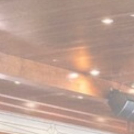
ات تسجيل
تعقد لغة
مدة
12
الشهور
جلسة