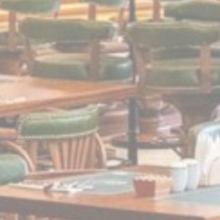
إرسال بيانات المستخدم المتعلقة بالإعلان إلى Google.
مزود
غرض
This cookie is generally used by TripAdvisor for Advertising purposes
TripAdvis
ت شخصية
طراف ثالثة للإعلانات المخصصة
مزود
غرض
This cookie is generally used by TripAdvisor for Advertising purposes
TripAdvis
أقل التفاصيل