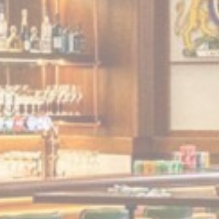
performance and experience
Analytics
sed for viewing embedding content such as widgets. It is also
TripAdvisor
used for user tracking across websites
Google Analytics allows user tracking to enhance the website
Google
ga_f
performance and experience
Analytics
erally used to track visitors across websites to build a search
TripAdvisor
and browser history profile
erally used to track visitors across websites to build a search
TripAdvisor
and browser history profile
 والإعلانات
ات تعريف الارتباط التسويقية بشكل أساسي من قبل طرف ثالث لإنشاء ملف تعريف مستخدم 
 لأغراض التسويق.
مزود
غرض
This cookie is generally used by TripAdvisor for Advertising purposes
TripAdvis
المستخدم الإعلانية