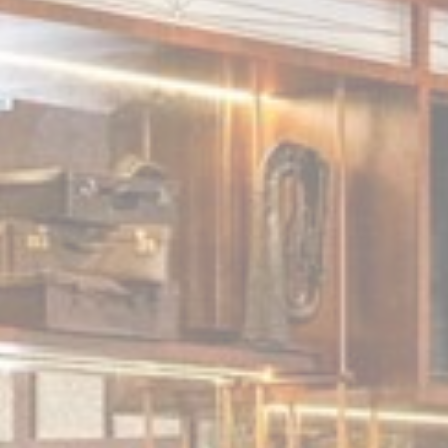
جلسة
30 أيام
Me
جلسة
 لتحليل
مدة
Gen
جلسة
2