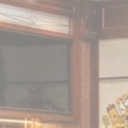
Identifier.
Cookie
Consent
Remember user's consent on Cookies and consent
D-edge
Identifier.
Cookie
Consent
This cookie is used to store the sourceID and
D-EDGE
rchantID, needed for the correct functionality of the
Accor
Accor Website plaftorm
Platform
Remember user's consent on Cookies and consent
D-edge
Identifier.
Cookie
Consent
يات
 تعريف الارتباط من هذا النوع لجمع معلومات المستخدم حول مسار الملاحة مع الهدف النهائي
مجمعة لتعزيز الموقع الإلكتروني
مزود
غرض
erally used to track visitors across websites to build a search
TripAdvisor
and browser history profile
Google Analytics allows user tracking to enhance the website
Google