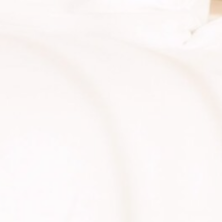
إحصائيات
يتم استخدام ملفات تعريف الارتباط من هذا النوع لجمع معلومات
المستخدم حول مسار الملاحة مع الهدف النهائي لتحليل الإحصاءات
بطريقة مجمعة لتعزيز الموقع الإلكتروني
اسم
مزود
غرض
مدة
TASession
TripAdvisor
Generally used to
جلسة
track visitors across
websites to build a
search and browser
history profile
2
Google Analytics
Google
ga_fastbooking
Analytics
allows user tracking
سنوات
to enhance the
website
performance and
experience
10
Used for viewing
TripAdvisor
TADCID
embedding content
سنوات
such as widgets. It
is also used for