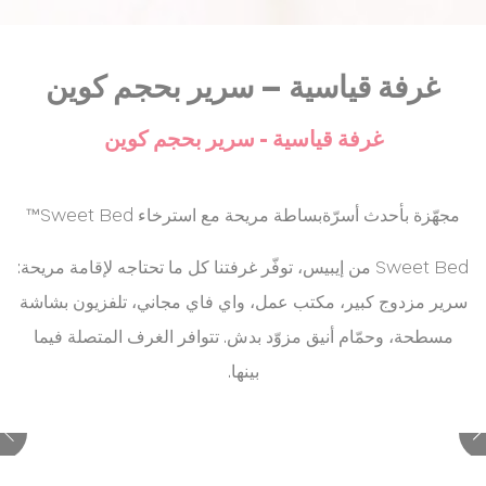
user tracking
across websites
24
Google Analytics
Google
ga_fastbooking_gid
Analytics
allows user tracking
ساعات
غرفة قياسية – سرير بحجم كوين
to enhance the
website
performance and
غرفة قياسية - سرير بحجم كوين
experience
2
Generally used to
TripAdvisor
TAUnique
track visitors across
سنوات
websites to build a
مجهّزة بأحدث أسرّةبساطة مريحة مع استرخاء Sweet Bed™
search and browser
history profile
Sweet Bed من إيبيس، توفّر غرفتنا كل ما تحتاجه لإقامة مريحة:
TACds
TripAdvisor
Generally used to
60 أيام
track visitors across
سرير مزدوج كبير، مكتب عمل، واي فاي مجاني، تلفزيون بشاشة
websites to build a
search and browser
مسطحة، وحمّام أنيق مزوّد بدش. تتوافر الغرف المتصلة فيما
history profile
بينها.
التسويق والإعلانات
سيتم استخدام ملفات تعريف الارتباط التسويقية بشكل أساسي من
قبل طرف ثالث لإنشاء ملف تعريف مستخدم لتتبع سلوكه وعاداته