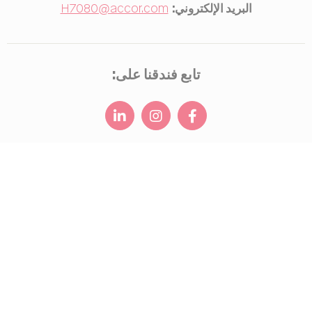
البريد الإلكتروني:
H7080@accor.com
تابع فندقنا على:
أين نحن
اتصل بنا